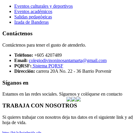
Eventos culturales y deportivos
Eventos académicos
Salidas pedagógicas
Izada de Banderas
Contáctenos
Contáctenos para tener el gusto de atenderlo.
Teléfono:
+605 4207489
Email:
colegiodivinoninosantamarta@gmail.com
PQRSF:
Sistema PQRSF
Dirección:
carrera 20A No. 22 - 36 Barrio Porvenir
Síganos en
Estamos en las redes sociales. Síguenos y colóquese en contacto
TRABAJA CON NOSOTROS
Si quieres trabajar con nosotros deja tus datos en el siguiente link y ad
hoja de vida.
https://bit.ly/hojadevida-cdn